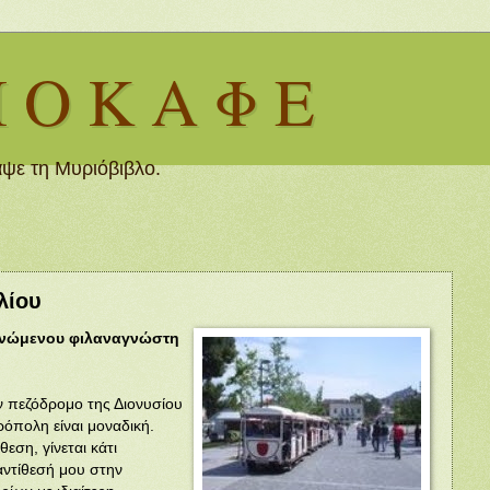
Ι Ο Κ Α Φ Ε
ψε τη Μυριόβιβλο.
λίου
ανώμενου
φιλαναγνώστη
ν πεζόδρομο της Διονυσίου
όπολη είναι μοναδική.
θεση, γίνεται κάτι
ντίθεσή μου στην