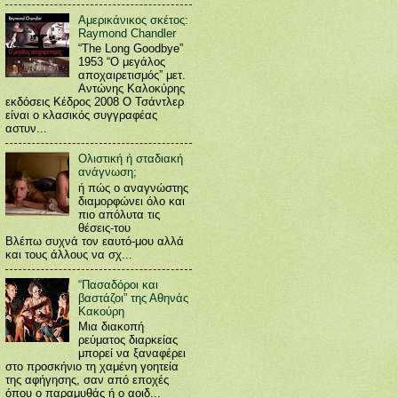
Αμερικάνικος σκέτος:
Raymond Chandler
“The Long Goodbye”
1953 “Ο μεγάλος
αποχαιρετισμός” μετ.
Αντώνης Καλοκύρης
εκδόσεις Κέδρος 2008 Ο Τσάντλερ
είναι ο κλασικός συγγραφέας
αστυν...
Ολιστική ή σταδιακή
ανάγνωση;
ή πώς ο αναγνώστης
διαμορφώνει όλο και
πιο απόλυτα τις
θέσεις-του
Βλέπω συχνά τον εαυτό-μου αλλά
και τους άλλους να σχ...
“Πασαδόροι και
βαστάζοι” της Αθηνάς
Κακούρη
Μια διακοπή
ρεύματος διαρκείας
μπορεί να ξαναφέρει
στο προσκήνιο τη χαμένη γοητεία
της αφήγησης, σαν από εποχές
όπου ο παραμυθάς ή ο αοιδ...