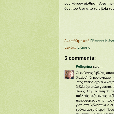
μου κάνουν αίσθηση. Από την ά
άσε που λίγα από τα βιβλία τ
Αναρτήθηκε από
Πάπισσα Ιωάν
Ετικέτες
Ειδήσεις
5 comments:
Pellegrina
said...
Οι εκθέσεις βιβλίου, όπο
βιβλίου" (δημοσιογράφοι,
ίσως επειδή έχουν δικές 
βιβλία όχι πολύ γνωστά,
θέλεις. Στην έκθεση θα α
πολλούς μαζεμένους μαζί,
πληροφορίες για το πώς κ
γιατί στα βιβλιοπωλεία οι
χρόνια ασχετότεροι! Προ