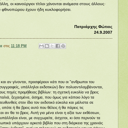
λλη, οι καινούργιοι τίτλοι χάνονται ανάμεσα στους άλλους·
ου φθινοπώρου έχουν ήδη κυκλοφορήσει.
Πατριάρχης Φώτιος
24.9.2007
να
στις
11:18 PM
υ και αν γίνονται, προσφέρουν κάτι που οι "ανθρωποι του
 συγγραφείς, υπάλληλοι εκδοτικών) δεν πολυαντιλαμβάνονται,
τους πηγές προμήθειας βιβλίων: τη σχετική ευκολία να βρεις
 παλιά, ξεχασμένα, άσημα, που όμως για κάποιο λόγο τα
πευθυνθείς στον ίδιο τον εκδοτικό εύκολα και μάλιστα σε
 οπότε ή θα βρεις αυτό που θέλεις ή θα πάρεις τις
αι αν θα το βρεις. Αυτή για μένα είναι η αξία των εκθέσεων,
 υπάλληλοι είναι, με συγχωρείτε, άσχετοι, κι όσο περνούν τα
σωπικά υπάρχουν αρκετά βιβλία που στη διάρκεια της χρονιάς