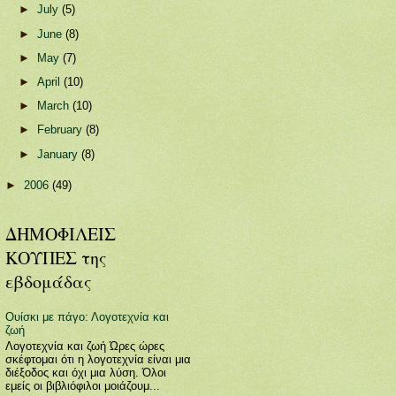
►
July
(5)
►
June
(8)
►
May
(7)
►
April
(10)
►
March
(10)
►
February
(8)
►
January
(8)
►
2006
(49)
ΔΗΜΟΦΙΛΕΙΣ
ΚΟΥΠΕΣ της
εβδομάδας
Ουίσκι με πάγο: Λογοτεχνία και
ζωή
Λογοτεχνία και ζωή Ώρες ώρες
σκέφτομαι ότι η λογοτεχνία είναι μια
διέξοδος και όχι μια λύση. Όλοι
εμείς οι βιβλιόφιλοι μοιάζουμ...