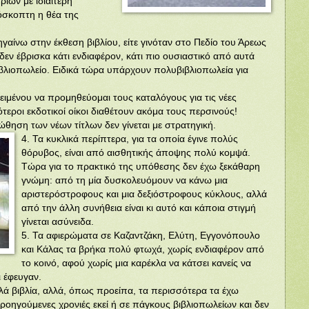
ίων με ιδιαίτερη
ρόσκοπτη η θέα της
ηγαίνω στην έκθεση βιβλίου, είτε γινόταν στο Πεδίο του Άρεως
ί δεν έβρισκα κάτι ενδιαφέρον, κάτι πιο ουσιαστικό από αυτά
ιβλιοπωλείο. Ειδικά τώρα υπάρχουν πολυβιβλιοπωλεία για
ειμένου να προμηθεύομαι τους καταλόγους για τις νέες
ότεροι εκδοτικοί οίκοι διαθέτουν ακόμα τους περσινούς!
ηση των νέων τίτλων δεν γίνεται με στρατηγική.
4. Τα κυκλικά περίπτερα, για τα οποία έγινε πολύς
θόρυβος, είναι από αισθητικής άποψης πολύ κομψά.
Τώρα για το πρακτικό της υπόθεσης δεν έχω ξεκάθαρη
γνώμη: από τη μία δυσκολευόμουν να κάνω μια
αριστερόστροφους και μια δεξιόστροφους κύκλους, αλλά
από την άλλη συνήθεια είναι κι αυτό και κάποια στιγμή
γίνεται ασύνειδα.
5. Τα αφιερώματα σε Καζαντζάκη, Ελύτη, Εγγονόπουλο
και Κάλας τα βρήκα πολύ φτωχά, χωρίς ενδιαφέρον από
το κοινό, αφού χωρίς μια καρέκλα να κάτσει κανείς να
 έφευγαν.
λλά βιβλία, αλλά, όπως προείπα, τα περισσότερα τα έχω
προηγούμενες χρονιές εκεί ή σε πάγκους βιβλιοπωλείων και δεν