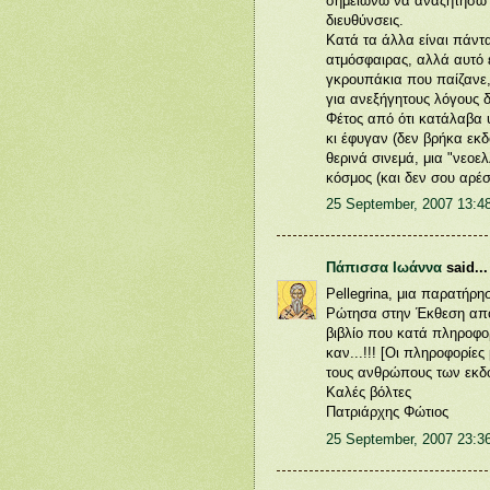
σημειώνω να αναζητήσω "
διευθύνσεις.
Κατά τα άλλα είναι πάντ
ατμόσφαιρας, αλλά αυτό εί
γκρουπάκια που παίζανε,
για ανεξήγητους λόγους δ
Φέτος από ότι κατάλαβα
κι έφυγαν (δεν βρήκα εκδ
θερινά σινεμά, μια "νεοε
κόσμος (και δεν σου αρέ
25 September, 2007 13:4
Πάπισσα Ιωάννα
said...
Pellegrina, μια παρατήρη
Ρώτησα στην Έκθεση από
βιβλίο που κατά πληροφο
καν...!!! [Οι πληροφορίες
τους ανθρώπους των εκδ
Καλές βόλτες
Πατριάρχης Φώτιος
25 September, 2007 23:3