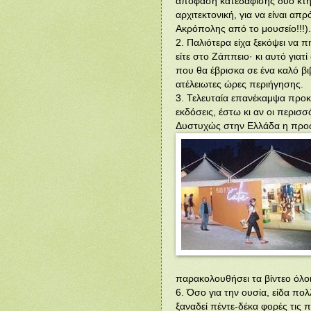
απόφαση κατεδάφισης δύο κτηρ
αρχιτεκτονική, για να είναι απ
Ακρόπολης από το μουσείο!!!).
2. Παλιότερα είχα ξεκόψει να π
είτε στο Ζάππειο· κι αυτό γιατ
που θα έβρισκα σε ένα καλό β
ατέλειωτες ώρες περιήγησης.
3. Τελευταία επανέκαμψα προκ
εκδόσεις, έστω κι αν οι περισσ
Δυστυχώς στην Ελλάδα η προώθ
παρακολουθήσει τα βίντεο όλοι
6. Όσο για την ουσία, είδα πο
ξαναδεί πέντε-δέκα φορές τις 