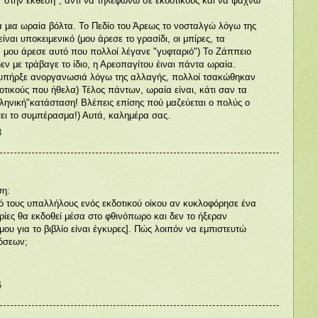
στην έκθεση", αντί να τηλεφωνώ σε εκδοτικούς και να ψάχνω
α μια ωραία βόλτα. Το Πεδίο του Άρεως το νοσταλγώ λόγω της
ναι υποκειμενικό (μου άρεσε το γρασίδι, οι μπίρες, τα
 μου άρεσε αυτό που πολλοί λέγανε "γυφταριό") Το Ζάππειο
εν με τράβαγε το ίδιο, η Αρεοπαγίτου έιναι πάντα ωραία.
 υπήρξε ανοργανωσιά λόγω της αλλαγής, πολλοί τσακώθηκαν
οτικούς που ήθελα) Τέλος πάντων, ωραία είναι, κάτι σαν τα
λληνική"κατάσταση! Βλέπεις επίσης πού μαζεύεται ο πολύς ο
σει το συμπέρασμα!) Αυτά, καλημέρα σας.
8
ση:
 τους υπαλλήλους ενός εκδοτικού οίκου αν κυκλοφόρησε ένα
ρίες θα εκδοθεί μέσα στο φθινόπωρο και δεν το ήξεραν
 μου για το βιβλίο είναι έγκυρες]. Πώς λοιπόν να εμπιστευτώ
όσεων;
6