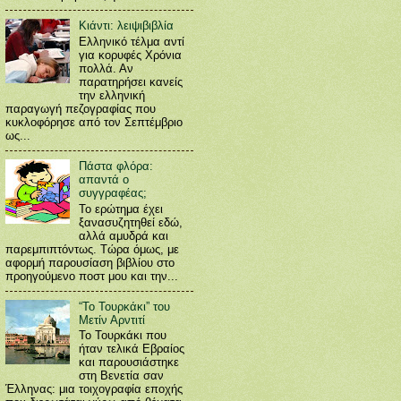
Κιάντι: λειψιβιβλία
Ελληνικό τέλμα αντί
για κορυφές Χρόνια
πολλά. Αν
παρατηρήσει κανείς
την ελληνική
παραγωγή πεζογραφίας που
κυκλοφόρησε από τον Σεπτέμβριο
ως...
Πάστα φλόρα:
απαντά ο
συγγραφέας;
Το ερώτημα έχει
ξανασυζητηθεί εδώ,
αλλά αμυδρά και
παρεμπιπτόντως. Τώρα όμως, με
αφορμή παρουσίαση βιβλίου στο
προηγούμενο ποστ μου και την...
“Το Τουρκάκι” του
Μετίν Αρντιτί
Το Τουρκάκι που
ήταν τελικά Εβραίος
και παρουσιάστηκε
στη Βενετία σαν
Έλληνας: μια τοιχογραφία εποχής