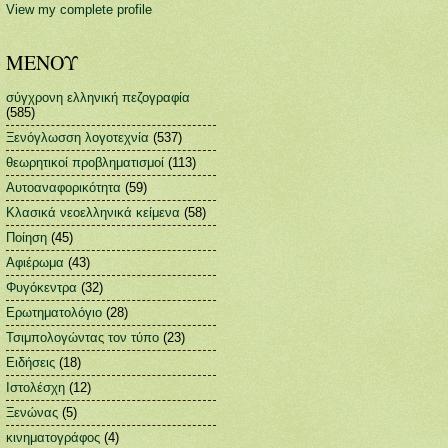
View my complete profile
ΜΕΝΟΥ
σύγχρονη ελληνική πεζογραφία
(585)
Ξενόγλωσση λογοτεχνία
(537)
θεωρητικοί προβληματισμοί
(113)
Αυτοαναφορικότητα
(59)
Κλασικά νεοελληνικά κείμενα
(58)
Ποίηση
(45)
Αφιέρωμα
(43)
Φυγόκεντρα
(32)
Ερωτηματολόγιο
(28)
Τσιμπολογώντας τον τύπο
(23)
Ειδήσεις
(18)
Ιστολέσχη
(12)
Ξενώνας
(5)
κινηματογράφος
(4)