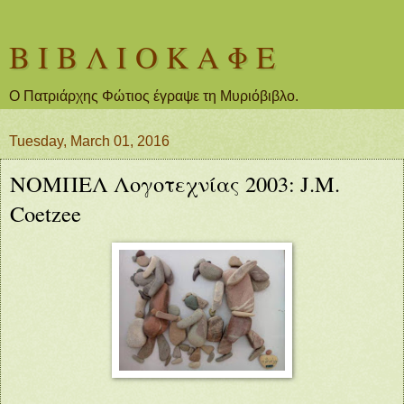
Β Ι Β Λ Ι Ο Κ Α Φ Ε
Ο Πατριάρχης Φώτιος έγραψε τη Μυριόβιβλο.
Tuesday, March 01, 2016
ΝΟΜΠΕΛ Λογοτεχνίας 2003: J.M.
Coetzee