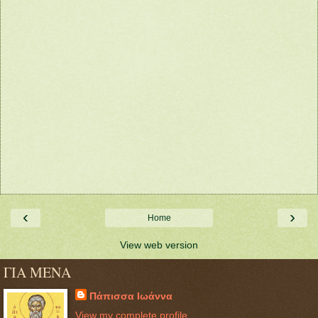
‹
›
Home
View web version
ΓΙΑ ΜΕΝΑ
Πάπισσα Ιωάννα
View my complete profile