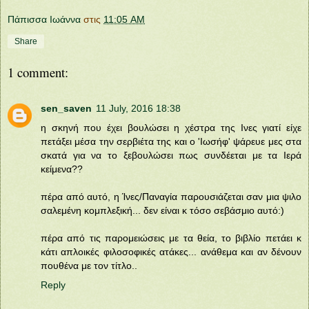
Πάπισσα Ιωάννα
στις
11:05 AM
Share
1 comment:
sen_saven
11 July, 2016 18:38
η σκηνή που έχει βουλώσει η χέστρα της Ινες γιατί είχε
πετάξει μέσα την σερβιέτα της και ο 'Ιωσήφ' ψάρευε μες στα
σκατά για να το ξεβουλώσει πως συνδέεται με τα Ιερά
κείμενα??
πέρα από αυτό, η Ίνες/Παναγία παρουσιάζεται σαν μια ψιλο
σαλεμένη κομπλεξική... δεν είναι κ τόσο σεβάσμιο αυτό:)
πέρα από τις παρομειώσεις με τα θεία, το βιβλίο πετάει κ
κάτι απλοικές φιλοσοφικές ατάκες... ανάθεμα και αν δένουν
πουθένα με τον τίτλο..
Reply