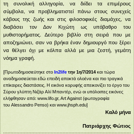
τη συνολική αλληγορία, να διίδει τα επιμέρους
σύμβολα, να προβληματιστεί πάνω στους συνεχείς
κάβους της ζωής και στις φιλοσοφικές διαμάχες, να
διαβάσει τον Δον Κιχώτη ως υπόβαθρο του
μυθιστορήματος. Δεύτερο βιβλίο στη σειρά που με
αποζημιώνει, σαν να βρήκα έναν δημιουργό που ξέρει
να θέλγει όχι με κόλπα αλλά με μια ζεστή, γεμάτη
νόημα γραφή.
[Πρωτοδημοσιεύτηκε στο
In2life
την 1η/7/2014
και τώρα
αναδημοσιεύεται εδώ επειδή αποκτά ολοένα και πιο τραγικά
επίκαιρες διαστάσεις. Η εικόνα κορυφής απεικονίζει το έργο του
Σύρου γλύπτη
Νιζάρ Αλί Μπαντέρ, ενώ οι υπόλοιπες
εικόνες
ελήφθησαν από:
www.lifo.gr, Art Against (φωτογραφία
του
Alessandro Penso) και www.jhsph.edu
]
Καλό μήνα
Πατριάρχης Φώτιος