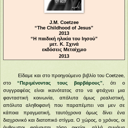
J
.
M
.
Coetzee
“
The
Childhood
of
Jesus
”
2013
“Η παιδική ηλικία του Ιησού”
μετ. Κ. Σχινά
εκδόσεις Μεταίχμιο
2013
Είδαμε και στο προηγούμενο βιβλίο του
Coetzee
,
στο
“Περιμένοντας τους βαρβάρους”
, ότι ο
συγγραφέας είναι ικανότατος στο να φτιάχνει μια
φανταστική κοινωνία, απόλυτα όμως ρεαλιστική,
απόλυτα αληθοφανή που παραπέμπει ναι μεν σε
κάποια πραγματική, ταυτόχρονα όμως δίνει ένα
διαχρονικό και διατοπικό στίγμα. Ο χώρος, ο χρόνος, οι
άνθρωποι φαίνονται τόσο οικείοι, αλλά συνάμα