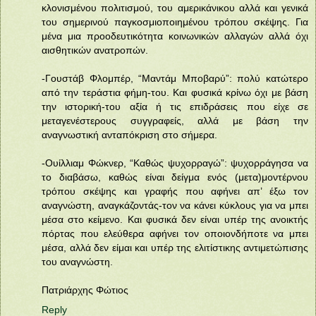
κλονισμένου πολιτισμού, του αμερικάνικου αλλά και γενικά
του σημερινού παγκοσμιοποιημένου τρόπου σκέψης. Για
μένα μια προοδευτικότητα κοινωνικών αλλαγών αλλά όχι
αισθητικών ανατροπών.
-Γουστάβ Φλομπέρ, “Μαντάμ Μποβαρύ”: πολύ κατώτερο
από την τεράστια φήμη-του. Και φυσικά κρίνω όχι με βάση
την ιστορική-του αξία ή τις επιδράσεις που είχε σε
μεταγενέστερους συγγραφείς, αλλά με βάση την
αναγνωστική ανταπόκριση στο σήμερα.
-Ουίλλιαμ Φώκνερ, “Καθώς ψυχορραγώ”: ψυχορράγησα να
το διαβάσω, καθώς είναι δείγμα ενός (μετα)μοντέρνου
τρόπου σκέψης και γραφής που αφήνει απ’ έξω τον
αναγνώστη, αναγκάζοντάς-τον να κάνει κύκλους για να μπει
μέσα στο κείμενο. Και φυσικά δεν είναι υπέρ της ανοικτής
πόρτας που ελεύθερα αφήνει τον οποιονδήποτε να μπει
μέσα, αλλά δεν είμαι και υπέρ της ελιτίστικης αντιμετώπισης
του αναγνώστη.
Πατριάρχης Φώτιος
Reply