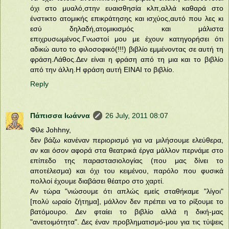
όχι στο μυαλό,στην ευαισθησία κλπ,αλλά καθαρά στο
ένστικτο ατομικής επικράτησης και ισχύος,αυτό που λες κι
εσύ δηλαδή,ατομικισμός και μάλιστα
επιχρυσωμένος.Γνωστοί μου με έχουν κατηγορήσει ότι
αδικώ αυτο το φιλοσοφικό(!!!) βιβλίο εμμένοντας σε αυτή τη
φράση.Λάθος.Δεν είναι η φράση από τη μια και το βιβλίο
από την άλλη.Η φράση αυτή ΕΙΝΑΙ το βιβλίο.
Reply
Πάπισσα Ιωάννα
26 July, 2011 08:07
Φίλε Johhny,
δεν βάζω κανέναν περιορισμό για να μιλήσουμε ελεύθερα,
αν και όσον αφορά στα θεατρικά έργα μάλλον περνάμε στο
επίπεδο της παραστασιολογίας (που μας δίνει το
αποτέλεσμα) και όχι του κειμένου, παρόλο που φυσικά
πολλοί έχουμε διαβάσει θέατρο στο χαρτί.
Αν τώρα "νιώσουμε ότι απλώς εμείς σταθήκαμε "λίγοι"
[πολύ ωραίο ζήτημα], μάλλον δεν πρέπει να το ρίξουμε το
βατόμουρο. Δεν φταίει το βιβλίο αλλά η δική-μας
"ανετοιμότητα". Δες έναν προβληματισμό-μου για τις τύψεις