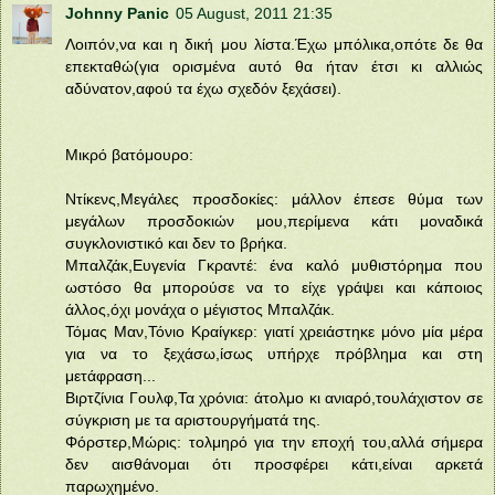
Johnny Panic
05 August, 2011 21:35
Λοιπόν,να και η δική μου λίστα.Έχω μπόλικα,οπότε δε θα
επεκταθώ(για ορισμένα αυτό θα ήταν έτσι κι αλλιώς
αδύνατον,αφού τα έχω σχεδόν ξεχάσει).
Μικρό βατόμουρο:
Ντίκενς,Μεγάλες προσδοκίες: μάλλον έπεσε θύμα των
μεγάλων προσδοκιών μου,περίμενα κάτι μοναδικά
συγκλονιστικό και δεν το βρήκα.
Μπαλζάκ,Ευγενία Γκραντέ: ένα καλό μυθιστόρημα που
ωστόσο θα μπορούσε να το είχε γράψει και κάποιος
άλλος,όχι μονάχα ο μέγιστος Μπαλζάκ.
Τόμας Μαν,Τόνιο Κραίγκερ: γιατί χρειάστηκε μόνο μία μέρα
για να το ξεχάσω,ίσως υπήρχε πρόβλημα και στη
μετάφραση...
Βιρτζίνια Γουλφ,Τα χρόνια: άτολμο κι ανιαρό,τουλάχιστον σε
σύγκριση με τα αριστουργήματά της.
Φόρστερ,Μώρις: τολμηρό για την εποχή του,αλλά σήμερα
δεν αισθάνομαι ότι προσφέρει κάτι,είναι αρκετά
παρωχημένο.