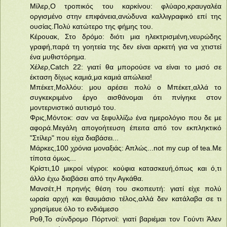
Μίλερ,Ο τροπικός του καρκίνου: φλύαρο,κραυγαλέα
οργισμένο στην επιφάνεια,ανώδυνα καλλιγραφικό επί της
ουσίας.Πολύ κατώτερο της φήμης του.
Κέρουακ, Στο δρόμο: διότι μια ηλεκτρισμένη,νευρώδης
γραφή,παρά τη γοητεία της δεν είναι αρκετή για να χτιστεί
ένα μυθιστόρημα.
Χέλερ,Catch 22: γιατί θα μπορούσε να είναι το μισό σε
έκταση δίχως καμιά,μα καμιά απώλεια!
Μπέκετ,Μολλόυ: μου αρέσει πολύ ο Μπέκετ,αλλά το
συγκεκριμένο έργο αισθάνομαι ότι πνίγηκε στον
μοντερνιστικό αυτισμό του.
Φρις,Μόντοκ: σαν να ξεφυλλίζω ένα ημερολόγιο που δε με
αφορά.Μεγάλη απογοήτευση έπειτα από τον εκπληκτικό
"Στίλερ" που είχα διαβάσει...
Μάρκες,100 χρόνια μοναξιάς: Απλώς...not my cup of tea.Με
τίποτα όμως...
Κρίστι,10 μικροί νέγροι: κούφια κατασκευή,όπως και ό,τι
άλλο έχω διαβάσει από την Αγκάθα.
Μανσέτ,Η πρηνής θέση του σκοπευτή: γιατί είχε πολύ
ωραία αρχή και θαυμάσιο τέλος,αλλά δεν κατάλαβα σε τι
χρησίμευε όλο το ενδιάμεσο
Ροθ,Το σύνδρομο Πόρτνοϊ: γιατί βαριέμαι τον Γούντι Άλεν