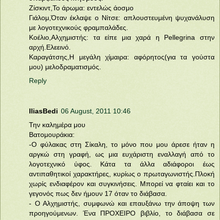
Ζίσκιντ,Το άρωμα: εντελώς άοσμο
Γιάλομ,Όταν έκλαψε ο Νίτσε: απλουστευμένη ψυχανάλυση
με λογοτεχνικούς φραμπαλάδες.
Κοέλιο,Αλχημιστής: τα είπε μια χαρά η Pellegrina στην
αρχή.Ελεεινό.
Καραγάτσης,Η μεγάλη χίμαιρα: αφόρητος(για τα γούστα
μου) μελοδραματισμός.
Reply
IliasBedi
06 August, 2011 10:46
Την καλημέρα μου
Βατομουράκια:
-Ο φύλακας στη Σίκαλη, το μόνο που μου άρεσε ήταν η
αργκώ στη γραφή, ως μια ευχάριστη εναλλαγή από το
λογοτεχνικό ύφος. Κάτα τα άλλα αδιάφοροι έως
αντιπαθητικοί χαρακτήρες, κυρίως ο πρωταγωνιστής.Πλοκή
χωρίς ενδιαφέρον και συγκινήσεις. Μπορεί να φταίει και το
γεγονός πως δεν ήμουν 17 όταν το διάβασα.
- Ο Αλχημιστής, συμφωνώ και επαυξάνω την άποψη των
προηγούμενων. Ένα ΠΡΟΧΕΙΡΟ βιβλίο, το διάβασα σε