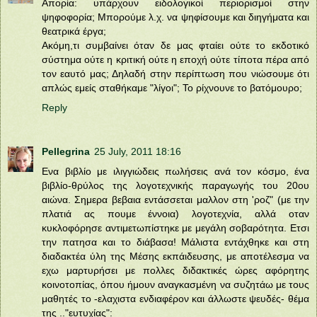
Απορία: υπάρχουν ειδολογικοί περιορισμοί στην
ψηφοφορία; Μπορούμε λ.χ. να ψηφίσουμε και διηγήματα και
θεατρικά έργα;
Ακόμη,τι συμβαίνει όταν δε μας φταίει ούτε το εκδοτικό
σύστημα ούτε η κριτική ούτε η εποχή ούτε τίποτα πέρα από
τον εαυτό μας; Δηλαδή στην περίπτωση που νιώσουμε ότι
απλώς εμείς σταθήκαμε "λίγοι"; Το ρίχνουνε το βατόμουρο;
Reply
Pellegrina
25 July, 2011 18:16
Ενα βιβλίο με ιλιγγιώδεις πωλήσεις ανά τον κόσμο, ένα
βιβλίο-θρύλος της λογοτεχνικής παραγωγής του 20ου
αιώνα. Σημερα βεβαια εντάσσεται μαλλον στη 'ροζ" (με την
πλατιά ας πουμε έννοια) λογοτεχνία, αλλά οταν
κυκλοφόρησε αντιμετωπίστηκε με μεγάλη σοβαρότητα. Ετσι
την πατησα και το διάβασα! Μάλιστα εντάχθηκε και στη
διαδακτέα ύλη της Μέσης εκπάιδευσης, με αποτέλεσμα να
εχω μαρτυρήσει με πολλες διδακτικές ώρες αφόρητης
κοινοτοπίας, όπου ήμουν αναγκασμένη να συζητάω με τους
μαθητές το -ελαχιστα ενδιαφέρον και άλλωστε ψευδές- θέμα
της .."ευτυχίας":