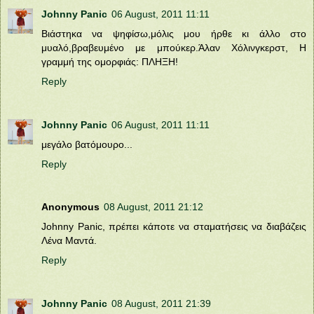
Johnny Panic
06 August, 2011 11:11
Βιάστηκα να ψηφίσω,μόλις μου ήρθε κι άλλο στο
μυαλό,βραβευμένο με μπούκερ.Άλαν Χόλινγκερστ, Η
γραμμή της ομορφιάς: ΠΛΗΞΗ!
Reply
Johnny Panic
06 August, 2011 11:11
μεγάλο βατόμουρο...
Reply
Anonymous
08 August, 2011 21:12
Johnny Panic, πρέπει κάποτε να σταματήσεις να διαβάζεις
Λένα Μαντά.
Reply
Johnny Panic
08 August, 2011 21:39