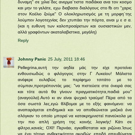
δυναμη" σε χιλια΄δες ανερμα΄τιστα παιδάκια ανα τον κοσμο
και μην το γελάτε, εχω διαβασει διαλόγους στο fb οτι "χαρις
στον Κοέλιο ζούμε" Ο ολοκληρωτισμός με τη μορφη΄της
λούμπεν λογοτεχνίας δεν χτυπάει την πόρτα, ειναι μ ε σ α.
(και η ευθυνη των καλοπροαίρετων και ουσιαστικών μεν,
αλλά γραφόντων ακαταλαβιστικα, μεγάλη)
Reply
Johnny Panic
25 July, 2011 18:46
Pellegrina,αυτή την αηδία μάς την είχε προτείνει
ενθουσιωδώς ο φιλόγογος στην Γ Λυκείου! Μάλιστα
ανέφερε ευλαβώς το περίφημο τσιτάτο με το
σύμπαν,προτρέποντάς μας: "να πιστεύετε στα όνειρά σας
και τότε αυτά θα γίνουν πραγματικότητα,παιδιά μου"
(αναγούλα).Αυτό κι αν είναι ψυχικό τραύμα! Πέρα από τα
όσα σωστά λες,εγώ θλίβομαι με το εξής φαινόμενο: να
αναπαράγεται επιδημικά και να αποθεώνεται μαζικά ένα
σλόγκαν το οποίο μπορεί να κατακρημνιστεί πανεύκολα με
την πιο απλή χρήση της κοινής λογικής! Κάτι σε
φίλτρο,κανείς; ΟΧΙ! Περνάει, εγκαθίσταται και ριζώνει.Ίσως
να έχει τέτοια ανθεκτικότητα ακριβώς επειδή απευθύνεται