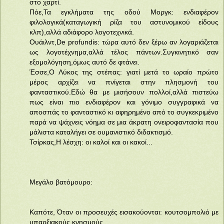
στο χαρτί.
Πόε,Τα εγκλήματα της οδού Μοργκ: ενδιαφέρον
φιλολογικά(καταγωγική ρίζα του αστυνομικού είδους
κλπ),αλλά αδιάφορο λογοτεχνικά.
Ουάιλντ,De profundis: τώρα αυτό δεν ξέρω αν λογαριάζεται
ως λογοτέχνημα,αλλά τέλος πάντων.Συγκινητικό σαν
εξομολόγηση,όμως αυτό δε φτάνει.
Έσσε,Ο Λύκος της στέπας: γιατί μετά το ωραίο πρώτο
μέρος αρχίζει να πνίγεται στην πλησμονή του
φανταστικού.Εδώ θα με μισήσουν πολλοί,αλλά πιστεύω
πως είναι πιο ενδιαφέρον και γόνιμο συγγραφικά να
αποσπάς το φανταστικό κι αφηρημένο από το συγκεκριμένο
παρά να ψάχνεις νόημα σε μια άκρατη ονειροφαντασία που
μάλιστα καταλήγει σε ουμανιστικό διδακτισμό.
Τσίρκας,Η λέσχη: οι καλοί και οι κακοί...
Μεγάλο βατόμουρο:
Καπότε, Όταν οι προσευχές εισακούονται: κουτσομπολιό με
υπαρξιακούς κνησμούς.