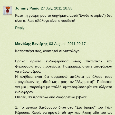
Johnny Panic
27 July, 2011 18:55
Κατά τη γνώμη μου,τα διηγήματα αυτά("Εννέα ιστορίες") δεν
είναι απλώς αξιόλογα,είναι σπουδαία!
Reply
Μανόλης Βενιέρης
03 August, 2011 20:17
Καλησπέρα σας, αγαπητοί συνιστολόγοι.
Βρήκα αρκετά ενδιαφέρουσα -έως πικάντικη- την
ψηφοφορία που προτείνατε, Πατριάρχα, οπότε αποφάσισα
να πάρω μέρος.
Η αλήθεια είναι ότι συμφωνώ απόλυτα με όλους τους
προγράψαντες, ειδικά ως προς τον "Αλχημιστή". Πρόκειται
για μια μπαρούφα με πολλή αμπελοφιλοσοφία και ολίγιστο
ενδιαφέρον.
Οπότε, θα προτείνω δύο διαφορετικά βιβλία:
1. Το μεγάλο βατόμουρο δίνω στο "Στο δρόμο" του Τζακ
Κέρουακ. Χωρίς να αμφισβητώ την κειμηλιακή αξία του ως