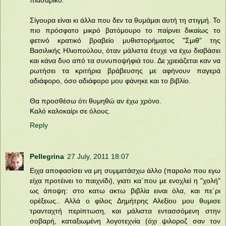
Σίγουρα είναι κι άλλα που δεν τα θυμάμαι αυτή τη στιγμή. Το
πιο πρόσφατο μικρό βατόμουρο το παίρνει δικαίως το
φετινό κρατικό βραβείο μυθιστορήματος "Σμιθ" της
Βασιλικής Ηλιοπούλου, όταν μάλιστα έτυχε να έχω διαβάσει
και κάνα δυο από τα συνυποψήφιά του. Δε χρειάζεται καν να
ρωτήσει τα κριτήρια βράβευσης με αφήνουν παγερά
αδιάφορο, όσο αδιάφορο μου φάνηκε και το βιβλίο.
Θα προσθέσω ότι θυμηθώ αν έχω χρόνο.
Καλό καλοκαίρι σε όλους.
Reply
Pellegrina
27 July, 2011 18:07
Ειχα αποφασίσει να μη συμμετάσχω άλλο (παρολο που εγω
είχα προτέινει το παιχνίδι), γιατι κα΄που με ενοχλεί η "χολή"
ως άποψη: στο κατω ακτω βιβλία ειναι όλα, και πε΄ρι
ορέξεως.. Αλλά ο φίλος Δημήτρης Αλεξίου μου θυμισε
τρανταχτή περίπτωση, και μάλιστα εντασσόμενη στην
σοβαρή, καταξιωμένη λογοτεχνία (όχι ψιλοροζ σαν τον