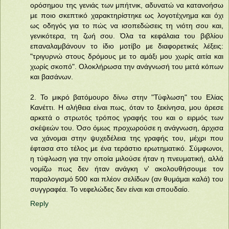
ορόσημου της γενιάς των μπήτνικ, αδυνατώ να κατανοήσω
με ποιο σκεπτικό χαρακτηρίστηκε ως λογοτέχνημα και όχι
ως οδηγός για το πώς να ισοπεδώσεις τη νιότη σου και,
γενικότερα, τη ζωή σου. Όλα τα κεφάλαια του βιβλίου
επαναλαμβάνουν το ίδιο μοτίβο με διαφορετικές λέξεις:
"τριγυρνώ στους δρόμους με το αμάξι μου χωρίς αιτία και
χωρίς σκοπό". Ολοκλήρωσα την ανάγνωσή του μετά κόπων
και βασάνων.
2. Το μικρό βατόμουρο δίνω στην "Τύφλωση" του Ελίας
Κανέττι. Η αλήθεια είναι πως, όταν το ξεκίνησα, μου άρεσε
αρκετά ο στρωτός τρόπος γραφής του και ο ειρμός των
σκέψεών του. Όσο όμως προχωρούσε η ανάγνωση, άρχισα
να χάνομαι στην ψυχεδέλεια της γραφής του, μέχρι που
έφτασα στο τέλος με ένα τεράστιο ερωτηματικό. Σύμφωνοι,
η τύφλωση για την οποία μιλούσε ήταν η πνευματική, αλλά
νομίζω πως δεν ήταν ανάγκη ν' ακολουθήσουμε τον
παραλογισμό 500 και πλέον σελίδων (αν θυμάμαι καλά) του
συγγραφέα. Το νεφελώδες δεν είναι και σπουδαίο.
Reply