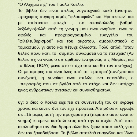
"Ο Αλχημιστής" του Πάολο Κοέλιο.
Το βιβλίο δεν ειναι απλώς λογοτεχνικά κακό (ανοητος,
προχειρος συγκρητισμός "φιλοσοφιών" και ¨θρησκειών" και
με απίστευτα φτωχό , σε σκανδαλώδη βαθμό,
λεξιλόγιο)αλλά κατά τη γνωμη μου ειναι ανηθικο: ειναι το
αφελές και προχειρογραμμένο ευαγγέλιο του
"φιλελευθερισμού" και του ακρατου, αμοραλιστικού α
τομικισμού, γι αυτο και πέτυχε άλλωστε. Πολύ απλά, "όταν
θελεις πολυ κατι, το ΄συμπαν συνωμοτει να το πετύχεις' (Αν
θελεις πχ να γινεις ο υπ αριθμόν ένα φονιάς της Μαφίας, και
το θέλεις ΠΟΛΥ, μεινε στο στόχο σου και θα τον πετύχεις).
Οι μεταφορές του είναι όλες από το ..εμπόριο΄(συνέχεια και
συνέχεια), η γυναίκα ειναι απλώς ενα επεισόδιο, ο
..πειρασμός που σε βγάζει από το στόχο και δεν υπάρχει
ιχνος ανθρωπινων σχεσεων και συναισθηματων.
υγ: ο ιδιος ο Κοέλιο ειχε πει σε συνεντευξη του οτι εγραφε
χρονια και κανεις δνε τον ειχε προσεξει. Απηυδισε κι εγραψε
σε ..15 μερες αυτή την προχειροτητα (περιπου αυτο ειναι το
νοημα) κι εμεινε κατάπληκτος από την επιτυχία. Από τοτε,
ακολουθησε τον ιδιο δρομο αλλα δεν ξερω ποσο καλά, γιατι
δεν τον ξαναδιάβασα. Το βιβλιο αποτλεέι ευαγγέλιο και "δινει