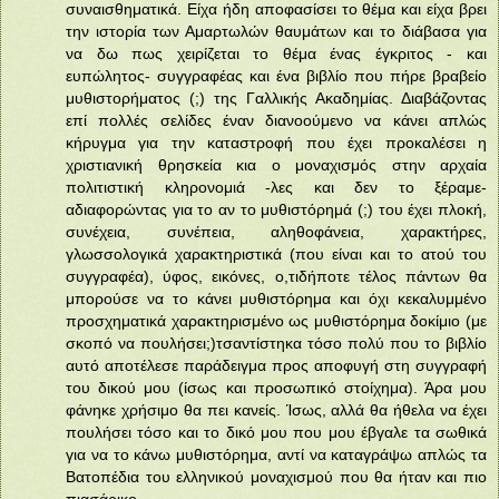
συναισθηματικά. Είχα ήδη αποφασίσει το θέμα και είχα βρει
την ιστορία των Αμαρτωλών θαυμάτων και το διάβασα για
να δω πως χειρίζεται το θέμα ένας έγκριτος - και
ευπώλητος- συγγραφέας και ένα βιβλίο που πήρε βραβείο
μυθιστορήματος (;) της Γαλλικής Ακαδημίας. Διαβάζοντας
επί πολλές σελίδες έναν διανοούμενο να κάνει απλώς
κήρυγμα για την καταστροφή που έχει προκαλέσει η
χριστιανική θρησκεία κια ο μοναχισμός στην αρχαία
πολιτιστική κληρονομιά -λες και δεν το ξέραμε-
αδιαφορώντας για το αν το μυθιστόρημά (;) του έχει πλοκή,
συνέχεια, συνέπεια, αληθοφάνεια, χαρακτήρες,
γλωσσολογικά χαρακτηριστικά (που είναι και το ατού του
συγγραφέα), ύφος, εικόνες, ο,τιδήποτε τέλος πάντων θα
μπορούσε να το κάνει μυθιστόρημα και όχι κεκαλυμμένο
προσχηματικά χαρακτηρισμένο ως μυθιστόρημα δοκίμιο (με
σκοπό να πουλήσει;)τσαντίστηκα τόσο πολύ που το βιβλίο
αυτό αποτέλεσε παράδειγμα προς αποφυγή στη συγγραφή
του δικού μου (ίσως και προσωπικό στοίχημα). Άρα μου
φάνηκε χρήσιμο θα πει κανείς. Ίσως, αλλά θα ήθελα να έχει
πουλήσει τόσο και το δικό μου που μου έβγαλε τα σωθικά
για να το κάνω μυθιστόρημα, αντί να καταγράψω απλώς τα
Βατοπέδια του ελληνικού μοναχισμού που θα ήταν και πιο
πιασάρικο.