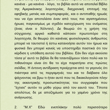
κανένα - μα κανένα - λόγο, το βιβλίο αυτό να αποτελεί Βίβλο
της Αμερικάνικης λογοτεχνίας, διαχρονική επιτομή της
εφηβικής ματιάς και συμπεριφοράς, και ο αντιπαθής ηρωάς
του να έχει αποτελέσει έναν από τους πιο αγαπημένους
ήρωες παγκοσμίως με σχεδόν κατοχύρωση του ονόματος
(ένας είναι ο Χόλντεν). Δε θεωρώ ότι η χρήση της
σύγχρονης αργκό καθιστά κάποιον πρωτοπόρο στη
λογοτεχνία, δε θεωρώ ότι κανένας φυσιολογικός άνθρωπος
μπορεί να ταυτιστεί ή έστω κατανοήσει αυτόν τον ήρωα και
φυσικά δεν μπορεί κανείς να υποστηρίξει πειστικά ότι τον
κέρδισε η υπόθεση αυτού του βιβλίου. Εάν δεν είχα ακούσει
τόσα γι' αυτό το βιβλίο δε θα τσαντιζόμουν τόσο πολύ και το
πιθανότερο είναι ότι θα το είχα παρατήσει στις πρώτες
σελίδες. Η έντονη αντίδραση προέρχεται από το γεγονός ότι
πιέστηκα από τις περγαμηνές του και το διάβασα όλο
ψάχνοντας να βρω τι ήταν αυτό που τις δικαιολογούσε πλην
της εκκεντρικής προσωπικότητας του συγγραφέα που
"έχτισε" αυτόν το μύθο γύρω από τον εαυτό του. Τίποτα
απολύτως δε με αποζημίωσε για το χαμένο χρόνο της
ανάγνωσης.
2. "Μ.Χ" Εδώ ενεπλάκην πολύ περισσότερο