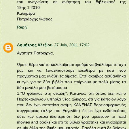
του αναγνώστη σε ανάρτηση του Βιβλιοκαφέ της
19ης.1.2010.
Καλημέρα
Πατριάρχης Φώτιος
Reply
Δημήτρης Αλεξίου
27 July, 2011 17:02
Αγαπητέ Πατριάρχα,
Ωραίο θέμα για το καλοκαίρι μπορούμε να βγάλουμε το άχτι
μας και να ξεκατινιαστούμε ελεύθερα με κάτι που
πραγματικά μας ανάβει τα αίματα. Έτσι ακριβώς αισθάνθηκα
κι εγώ για τα δύο βιβλία που παίρνουν με πολύ μίσος τα
δύο μεγάλα μου βατόμουρα:
1."Ο φύλακας στη σίκαλη": Κατανοώ ότι όπως λέει και ο
Πορτοκάλογλου υπήρξα νέος χλιαρός, ότι για κάποιον λόγο
που δεν έχω εντοπίσει ακόμη ΚΑΝΕΝΑΣ Βορειοαμερικανός
συγγραφέας (πλην του Ευγενίδη) δε με έχει ενθουσιάσει,
ούτε καν αρέσει ιδιαίτερα,ότι δεν μου αρέσεουν τα road
movies and books και ότι το βιβλίο γράφτηκε και αναφέρεται
σε μία άλλη της δικής μου εποχής. Παρόλα αυτά δε βρίσκω