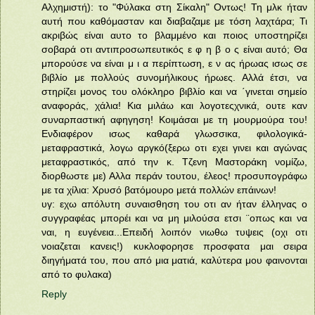
Αλχημιστή): το "Φύλακα στη Σίκαλη" Οντως! Τη μλκ ήταν
αυτή που καθόμασταν και διαβαζαμε με τόση λαχτάρα; Τι
ακριβώς είναι αυτο το βλαμμένο και ποιος υποστηρίζει
σοβαρά οτι αντιπροσωπευτικός ε φ η β ο ς είναι αυτό; Θα
μπορούσε να είναι μ ι α περίπτωση, ε ν ας ήρωας ισως σε
βιβλίο με πολλούς συνομήλικους ήρωες. Αλλά έτσι, να
στηρίζει μονος του ολόκληρο βιβλίο και να ΄γινεται σημείο
αναφοράς, χάλια! Κια μιλάω και λογοτεςχνικά, ουτε καν
συναρπαστική αφηγηση! Κοιμάσαι με τη μουρμούρα του!
Ενδιαφέρον ισως καθαρά γλωσσικα, φιλολογικά-
μεταφραστικά, λογω αργκό(ξερω οτι εχει γινει και αγώνας
μεταφραστικός, από την κ. Τζενη Μαστοράκη νομίζω,
διορθωστε με) Αλλα περάν τουτου, έλεος! προσυπογράφω
με τα χίλια: Χρυσό βατόμουρο μετά πολλών επάινων!
υγ: εχω απόλυτη συναισθηση του οτι αν ήταν έλληνας ο
συγγραφέας μπορέι και να μη μιλούσα ετσι ¨οπως και να
ναι, η ευγένεια...Επειδή λοιπόν νιωθω τυψεις (οχι οτι
νοιαζεται κανεις!) κυκλοφορησε προσφατα μαι σειρα
διηγήματά του, που από μια ματιά, καλύτερα μου φαινονται
από το φυλακα)
Reply