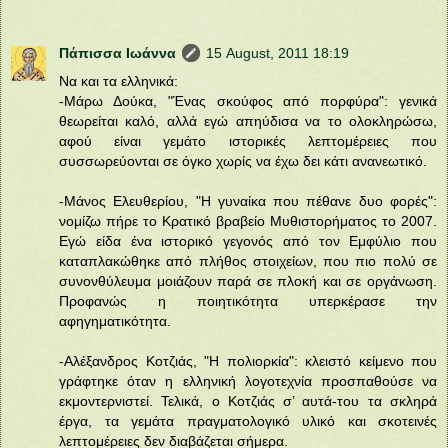
Πάπισσα Ιωάννα
15 August, 2011 18:19
Να και τα ελληνικά:
-Μάρω Δούκα, "Ένας σκούφος από πορφύρα": γενικά
θεωρείται καλό, αλλά εγώ απηύδισα να το ολοκληρώσω,
αφού είναι γεμάτο ιστορικές λεπτομέρειες που
συσσωρεύονται σε όγκο χωρίς να έχω δει κάτι ανανεωτικό.
-Μάνος Ελευθερίου, "Η γυναίκα που πέθανε δυο φορές":
νομίζω πήρε το Κρατικό βραβείο Μυθιστορήματος το 2007.
Εγώ είδα ένα ιστορικό γεγονός από τον Εμφύλιο που
καταπλακώθηκε από πλήθος στοιχείων, που πιο πολύ σε
συνονθύλευμα μοιάζουν παρά σε πλοκή και σε οργάνωση.
Προφανώς η ποιητικότητα υπερκέρασε την
αφηγηματικότητα.
-Αλέξανδρος Κοτζιάς, "Η πολιορκία": κλειστό κείμενο που
γράφτηκε όταν η ελληνική λογοτεχνία προσπαθούσε να
εκμοντερνιστεί. Τελικά, ο Κοτζιάς σ’ αυτά-του τα σκληρά
έργα, τα γεμάτα πραγματολογικό υλικό και σκοτεινές
λεπτομέρειες δεν διαβάζεται σήμερα.