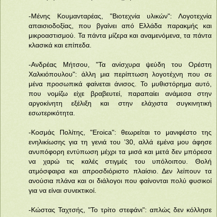
-Μένης Κουμανταρέας, "Βιοτεχνία υλικών": Λογοτεχνία
απαισιοδοξίας, που βγαίνει από Ελλάδα παρακμής και
μικροαστισμού. Τα πάντα μίζερα και αναμενόμενα, τα πάντα
κλασικά και επίπεδα.
-Ανδρέας Μήτσου, "Τα ανίσχυρα ψεύδη του Ορέστη
Χαλκιόπουλου": άλλη μια περίπτωση λογοτέχνη που σε
μένα προσωπικά φαίνεται άνισος. Το μυθιστόρημα αυτό,
που νομίζω είχε βραβευτεί, παραπαίει ανάμεσα στην
αργοκίνητη εξέλιξη και στην ελάχιστα συγκινητική
εσωτερικότητα.
-Κοσμάς Πολίτης, "Eroica": θεωρείται το μανιφέστο της
ενηλικίωσης για τη γενιά του ’30, αλλά εμένα μου άφησε
ανυπόφορη εντύπωση μέχρι τα μισά και μετά δεν μπόρεσα
να χαρώ τις καλές στιγμές του υπόλοιπου. Θολή
ατμόσφαιρα και απροσδιόριστο πλαίσιο. Δεν λείπουν τα
ανούσια πλάνα και οι διάλογοι που φαίνονται πολύ φυσικοί
για να είναι συνεκτικοί.
-Κώστας Ταχτσής, "Το τρίτο στεφάνι": απλώς δεν κόλλησε