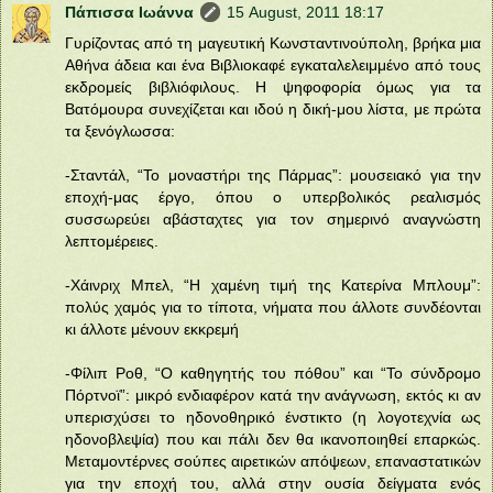
Πάπισσα Ιωάννα
15 August, 2011 18:17
Γυρίζοντας από τη μαγευτική Κωνσταντινούπολη, βρήκα μια
Αθήνα άδεια και ένα Βιβλιοκαφέ εγκαταλελειμμένο από τους
εκδρομείς βιβλιόφιλους. Η ψηφοφορία όμως για τα
Βατόμουρα συνεχίζεται και ιδού η δική-μου λίστα, με πρώτα
τα ξενόγλωσσα:
-Σταντάλ, “Το μοναστήρι της Πάρμας”: μουσειακό για την
εποχή-μας έργο, όπου ο υπερβολικός ρεαλισμός
συσσωρεύει αβάσταχτες για τον σημερινό αναγνώστη
λεπτομέρειες.
-Χάινριχ Μπελ, “Η χαμένη τιμή της Κατερίνα Μπλουμ”:
πολύς χαμός για το τίποτα, νήματα που άλλοτε συνδέονται
κι άλλοτε μένουν εκκρεμή
-Φίλιπ Ροθ, “Ο καθηγητής του πόθου” και “Το σύνδρομο
Πόρτνοϊ”: μικρό ενδιαφέρον κατά την ανάγνωση, εκτός κι αν
υπερισχύσει το ηδονοθηρικό ένστικτο (η λογοτεχνία ως
ηδονοβλεψία) που και πάλι δεν θα ικανοποιηθεί επαρκώς.
Μεταμοντέρνες σούπες αιρετικών απόψεων, επαναστατικών
για την εποχή του, αλλά στην ουσία δείγματα ενός