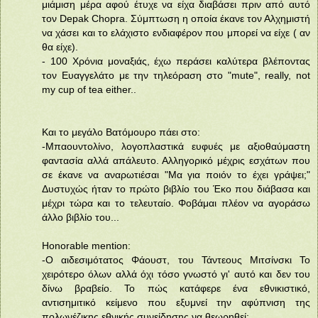
μιάμιση μέρα αφού έτυχε να είχα διαβάσει πριν από αυτό
τον Depak Chopra. Σύμπτωση η οποία έκανε τον Αλχημιστή
να χάσει και το ελάχιστο ενδιαφέρον που μπορεί να είχε ( αν
θα είχε).
- 100 Χρόνια μοναξιάς, έχω περάσει καλύτερα βλέποντας
τον Ευαγγελάτο με την τηλεόραση στο "mute", really, not
my cup of tea either..
Και το μεγάλο Βατόμουρο πάει στο:
-Μπαουντολίνο, λογοπλαστικά ευφυές με αξιοθαύμαστη
φαντασία αλλά απάλευτο. Αλληγορικό μέχρις εσχάτων που
σε έκανε να αναρωτιέσαι "Μα για ποιόν το έχει γράψει;"
Δυστυχώς ήταν το πρώτο βιβλίο του Έκο που διάβασα και
μέχρι τώρα και το τελευταίο. Φοβάμαι πλέον να αγοράσω
άλλο βιβλίο του...
Honorable mention:
-Ο αιδεσιμότατος Φάουστ, του Τάντεους Μιτσίνσκι Το
χειρότερο όλων αλλά όχι τόσο γνωστό γι' αυτό και δεν του
δίνω βραβείο. Το πώς κατάφερε ένα εθνικιστικό,
αντισημιτικό κείμενο που εξυμνεί την αφύπνιση της
πολωνέζικης εθνικής συνείδησης να θεωρηθεί: