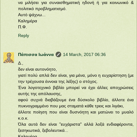
να μιλήσει για συναισθηματική ηδονή ή για κοινωνικό &
πολιτικό προβληματισμό.
Αυτό ψάχνω...
Καλημέρα
Π.Φ.
Reply
Πάπισσα Ιωάννα
14 March, 2017 06:36
Δ.,
δεν είναι αυτονόητο,
γιατί πολύ απλά δεν είναι, για μένα, μόνο η ευχαρίστηση (με
την τρέχουσα έννοια της λέξης) ο στόχος.
Ένα λογοτεχνικό βιβλίο μπορεί να έχει άλλες αποχρώσεις
αυτής της απόλαυσης,
αφού συχνά διαβάζουμε ένα δύσκολο βιβλίο, άλλοτε ένα
πυκνογραμμένο που μας σταματά κάθε τρεις και λιγάκι,
άλλοτε ποίηση που είναι δυσνόητη και ματώνει το μυαλό
κ.ο.κ.
Όλα αυτά δεν είναι "ευχάριστα" αλλά λοξά ενδιαφέροντα,
ξεσηκωτικά, ξεβολευτικά...
Καλημέρα