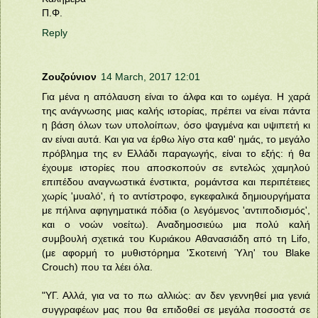
Π.Φ.
Reply
Ζουζούνιον
14 March, 2017 12:01
Για μένα η απόλαυση είναι το άλφα και το ωμέγα. Η χαρά
της ανάγνωσης μιας καλής ιστορίας, πρέπει να είναι πάντα
η βάση όλων των υπολοίπων, όσο ψαγμένα και υψιπετή κι
αν είναι αυτά. Και για να έρθω λίγο στα καθ' ημάς, το μεγάλο
πρόβλημα της εν Ελλάδι παραγωγής, είναι το εξής: ή θα
έχουμε ιστορίες που αποσκοπούν σε εντελώς χαμηλού
επιπέδου αναγνωστικά ένστικτα, ρομάντσα και περιπέτειες
χωρίς 'μυαλό', ή το αντίστροφο, εγκεφαλικά δημιουργήματα
με πήλινα αφηγηματικά πόδια (ο λεγόμενος 'αντιποδισμός',
και ο νοών νοείτω). Αναδημοσιεύω μια πολύ καλή
συμβουλή σχετικά του Κυριάκου Αθανασιάδη από τη Lifo,
(με αφορμή το μυθιστόρημα 'Σκοτεινή Ύλη' του Blake
Crouch) που τα λέει όλα.
"ΥΓ. Αλλά, για να το πω αλλιώς: αν δεν γεννηθεί μια γενιά
συγγραφέων μας που θα επιδοθεί σε μεγάλα ποσοστά σε