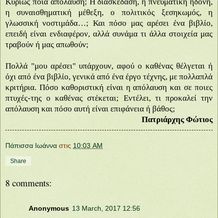
Κυρίως ποια απόλαυση; Η διασκέδαση, η πνευματική ηδονή,
η συναισθηματική μέθεξη, ο πολιτικός ξεσηκωμός, η
γλωσσική νοστιμάδα…; Και πόσο μας αρέσει ένα βιβλίο,
επειδή είναι ενδιαφέρον, αλλά συνάμα τι άλλα στοιχεία μας
τραβούν ή μας απωθούν;
Πολλά "μου αρέσει" υπάρχουν, αφού ο καθένας θέλγεται ή
όχι από ένα βιβλίο, γενικά από ένα έργο τέχνης, με πολλαπλά
κριτήρια. Πόσο καθοριστική είναι η απόλαυση και σε ποιες
πτυχές-της ο καθένας στέκεται; Εντέλει, τι προκαλεί την
απόλαυση και πόσο αυτή είναι επιφάνεια ή βάθος;
Πατριάρχης Φώτιος
Πάπισσα Ιωάννα
στις
10:03 AM
Share
8 comments:
Anonymous
13 March, 2017 12:56