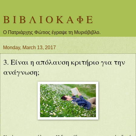
Β Ι Β Λ Ι Ο Κ Α Φ Ε
Ο Πατριάρχης Φώτιος έγραψε τη Μυριόβιβλο.
Monday, March 13, 2017
3. Είναι η απόλαυση κριτήριο για την
ανάγνωση;