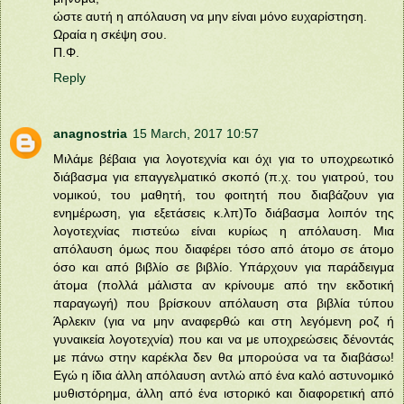
ώστε αυτή η απόλαυση να μην είναι μόνο ευχαρίστηση.
Ωραία η σκέψη σου.
Π.Φ.
Reply
anagnostria
15 March, 2017 10:57
Μιλάμε βέβαια για λογοτεχνία και όχι για το υποχρεωτικό
διάβασμα για επαγγελματικό σκοπό (π.χ. του γιατρού, του
νομικού, του μαθητή, του φοιτητή που διαβάζουν για
ενημέρωση, για εξετάσεις κ.λπ)Το διάβασμα λοιπόν της
λογοτεχνίας πιστεύω είναι κυρίως η απόλαυση. Μια
απόλαυση όμως που διαφέρει τόσο από άτομο σε άτομο
όσο και από βιβλίο σε βιβλίο. Υπάρχουν για παράδειγμα
άτομα (πολλά μάλιστα αν κρίνουμε από την εκδοτική
παραγωγή) που βρίσκουν απόλαυση στα βιβλία τύπου
Άρλεκιν (για να μην αναφερθώ και στη λεγόμενη ροζ ή
γυναικεία λογοτεχνία) που και να με υποχρεώσεις δένοντάς
με πάνω στην καρέκλα δεν θα μπορούσα να τα διαβάσω!
Εγώ η ίδια άλλη απόλαυση αντλώ από ένα καλό αστυνομικό
μυθιστόρημα, άλλη από ένα ιστορικό και διαφορετική από