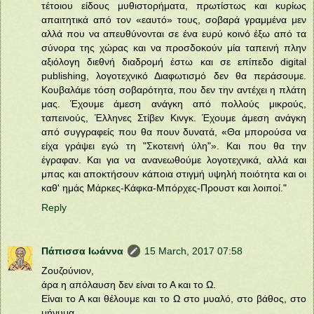
τέτοιου είδους μυθιστορήματα, πρωτίστως και κυρίως
απαιτητικά από τον «εαυτό» τους, σοβαρά γραμμένα μεν
αλλά που να απευθύνονται σε ένα ευρύ κοινό έξω από τα
σύνορα της χώρας και να προσδοκούν μία ταπεινή πλην
αξιόλογη διεθνή διαδρομή έστω και σε επίπεδο digital
publishing, λογοτεχνικό Διαφωτισμό δεν θα περάσουμε.
Κουβαλάμε τόση σοβαρότητα, που δεν την αντέχει η πλάτη
μας. Έχουμε άμεση ανάγκη από πολλούς μικρούς,
ταπεινούς, Έλληνες Στίβεν Κινγκ. Έχουμε άμεση ανάγκη
από συγγραφείς που θα πουν δυνατά, «Θα μπορούσα να
είχα γράψει εγώ τη "Σκοτεινή ύλη"». Και που θα την
έγραφαν. Και για να ανανεωθούμε λογοτεχνικά, αλλά και
μπας και αποκτήσουν κάποια στιγμή υψηλή ποιότητα και οι
καθ' ημάς Μάρκες-Κάφκα-Μπόρχες-Προυστ και λοιποί."
Reply
Πάπισσα Ιωάννα
15 March, 2017 07:58
Ζουζούνιον,
άρα η απόλαυση δεν είναι το Α και το Ω.
Είναι το Α και θέλουμε και το Ω στο μυαλό, στο βάθος, στο
μήνυμα,