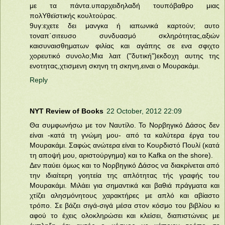
με τα πάντα.υπαρχειδηλαδή τουπόβαθρο μιας
πολΥθεϊστικής κουλτούρας.
9υγ:εχετε δει μανγκα ή ιαπωνικά καρτούν; αυτο
τοναπ΄σιτευσο συνδυασμό σκληρότητας,αξιών
καισυναισθηματων φιλίας και αγάπης σε ενα σφιχτο
χορευτικό συνολο;Μια λαιτ ("δυτική")εκδοχη αυτης της
ενοτητας,χτισμενη σκηνη τη σκηνη,ειναι ο Μουρακάμι.
Reply
NYT Review of Books
22 October, 2012 22:09
Θα συμφωνήσω με τον Ναυτίλο. Το Νορβηγικό Δάσος δεν
είναι -κατά τη γνώμη μου- από τα καλύτερα έργα του
Μουρακάμι. Σαφώς ανώτερα είναι το Κουρδιστό Πουλί (κατά
τη αποψή μου, αριστούργημα) και το Kafka on the shore).
Δεν παύει όμως και το Νορβηγικό Δάσος να διακρίνεται από
την ιδιαίτερη γοητεία της απλότητας τής γραφής του
Μουρακάμι. Μιλάει για σημαντικά και βαθιά πράγματα και
χτίζει αλησμόνητους χαρακτήρες με απλό και αβίαστο
τρόπο. Σε βάζει σιγά-σιγά μέσα στον κόσμο του βιβλίου κι
αφού το έχεις ολοκληρώσει και κλείσει, διαπιστώνεις με