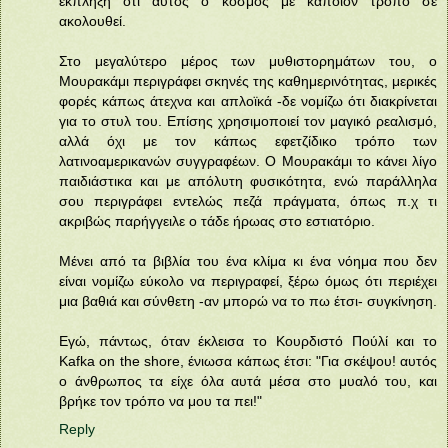
έκπληξη ότι αυτός ο κόσμος με κάποιον τρόπο σε
ακολουθεί.
Στο μεγαλύτερο μέρος των μυθιστορημάτων του, ο
Μουρακάμι περιγράφει σκηνές της καθημερινότητας, μερικές
φορές κάπως άτεχνα και απλοϊκά -δε νομίζω ότι διακρίνεται
για το στυλ του. Επίσης χρησιμοποιεί τον μαγικό ρεαλισμό,
αλλά όχι με τον κάπως εφετζίδικο τρόπο των
λατινοαμερικανών συγγραφέων. Ο Μουρακάμι το κάνει λίγο
παιδιάστικα και με απόλυτη φυσικότητα, ενώ παράλληλα
σου περιγράφει εντελώς πεζά πράγματα, όπως π.χ τι
ακριβώς παρήγγειλε ο τάδε ήρωας στο εστιατόριο.
Μένει από τα βιβλία του ένα κλίμα κι ένα νόημα που δεν
είναι νομίζω εύκολο να περιγραφεί, ξέρω όμως ότι περιέχει
μια βαθιά και σύνθετη -αν μπορώ να το πω έτσι- συγκίνηση.
Εγώ, πάντως, όταν έκλεισα το Κουρδιστό Πούλί και το
Kafka on the shore, ένιωσα κάπως έτσι: "Για σκέψου! αυτός
ο άνθρωπος τα είχε όλα αυτά μέσα στο μυαλό του, και
βρήκε τον τρόπο να μου τα πει!"
Reply