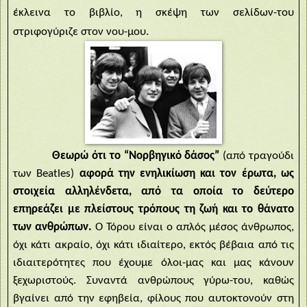
έκλεινα το βιβλίο, η σκέψη των σελίδων-του
στριφογύριζε στον νου-μου.
Θεωρώ ότι το “Νορβηγικό δάσος”
(από τραγούδι
των
Beatles
)
αφορά την ενηλικίωση και τον έρωτα, ως
στοιχεία αλληλένδετα, από τα οποία το δεύτερο
επηρεάζει με πλείστους τρόπους τη ζωή και το θάνατο
των ανθρώπων.
Ο Τόρου είναι ο απλός μέσος άνθρωπος,
όχι κάτι ακραίο, όχι κάτι ιδιαίτερο, εκτός βέβαια από τις
ιδιαιτερότητες που έχουμε όλοι-μας και μας κάνουν
ξεχωριστούς. Συναντά ανθρώπους γύρω-του, καθώς
βγαίνει από την εφηβεία, φίλους που αυτοκτονούν στη