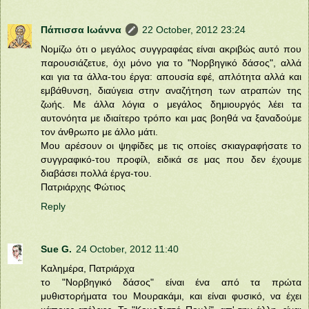
Πάπισσα Ιωάννα
22 October, 2012 23:24
Νομίζω ότι ο μεγάλος συγγραφέας είναι ακριβώς αυτό που
παρουσιάζετυε, όχι μόνο για το "Νορβηγικό δάσος", αλλά
και για τα άλλα-του έργα: απουσία εφέ, απλότητα αλλά και
εμβάθυνση, διαύγεια στην αναζήτηση των ατραπών της
ζωής. Με άλλα λόγια ο μεγάλος δημιουργός λέει τα
αυτονόητα με ιδιαίτερο τρόπο και μας βοηθά να ξαναδούμε
τον άνθρωπο με άλλο μάτι.
Μου αρέσουν οι ψηφίδες με τις οποίες σκιαγραφήσατε το
συγγραφικό-του προφίλ, ειδικά σε μας που δεν έχουμε
διαβάσει πολλά έργα-του.
Πατριάρχης Φώτιος
Reply
Sue G.
24 October, 2012 11:40
Καλημέρα, Πατριάρχα
το "Νορβηγικό δάσος" είναι ένα από τα πρώτα
μυθιστορήματα του Μουρακάμι, και είναι φυσικό, να έχει