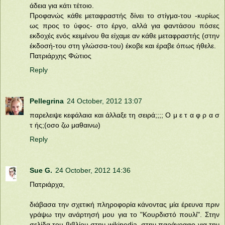
άδεια για κάτι τέτοιο.
Προφανώς κάθε μεταφραστής δίνει το στίγμα-του -κυρίως
ως προς το ύφος- στο έργο, αλλά για φαντάσου πόσες
εκδοχές ενός κειμένου θα είχαμε αν κάθε μεταφραστής (στην
έκδοσή-του στη γλώσσα-του) έκοβε και έραβε όπως ήθελε.
Πατριάρχης Φώτιος
Reply
Pellegrina
24 October, 2012 13:07
παρελειψε κεφάλαια και άλλαξε τη σειρά;;;; Ο μ ε τ α φ ρ α σ
τ ής;(οσο ζω μαθαινω)
Reply
Sue G.
24 October, 2012 14:36
Πατριάρχα,
διάβασα την σχετική πληροφορία κάνοντας μία έρευνα πριν
γράψω την ανάρτησή μου για το "Κουρδιστό πουλί". Στην
σελίδα του βιβλίου στην wikipedia, στην παράγραφο για την