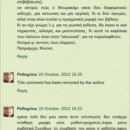
επιβεβαίωση),
να απορώ πώς ο Μουρακάμι κάνει δύο διαφορετικές
εκδοχές, μία ιαπωνική και μία αγγλική. Κι οι δύο έγκυρες,
αλλά ποια είναι εντέλει η πραγματική μορφή του βιβλίου;
Κι αν είχε γνώμη λ.χ. για τη ρωσική έκδοση, θα έκανε κι εκεί
περικοπές, αλλαγές και μετατοπίσεις; Κι αυτά τα κεφάλαια
που λείπουν είναι τόσο "ιαπωνικά", για να παραλειφθούν;
Απορώ μ' αυτούς τους ελιγμούς.
Πατριάρχης Φώτιος
Reply
Pellegrina
24 October, 2012 16:20
This comment has been removed by the author.
Reply
Pellegrina
24 October, 2012 16:23
εμένα πάλι δεν μου κανει αυτο εντυπωση: δεν υπάρχει
σταθερη μορφη ενος μυθιστορηματος,παρα μονο
σμβατικά.Συνηθως τη συμβαση την κανει ο κεδότης-αφου