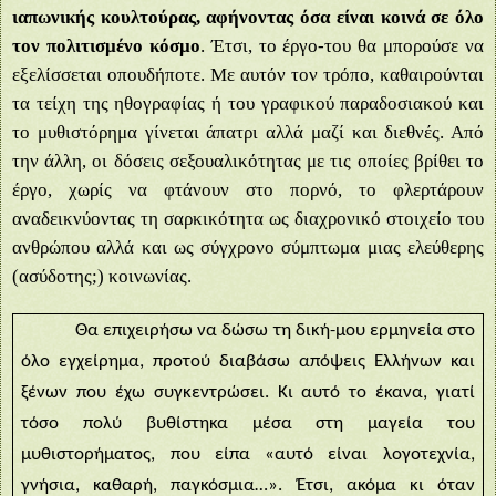
ιαπωνικής κουλτούρας, αφήνοντας όσα είναι κοινά σε όλο
τον πολιτισμένο κόσμο
. Έτσι, το έργο-του θα μπορούσε να
εξελίσσεται οπουδήποτε. Με αυτόν τον τρόπο, καθαιρούνται
τα τείχη της ηθογραφίας ή του γραφικού παραδοσιακού και
το μυθιστόρημα γίνεται άπατρι αλλά μαζί και διεθνές. Από
την άλλη, οι δόσεις σεξουαλικότητας με τις οποίες βρίθει το
έργο, χωρίς να φτάνουν στο πορνό, το φλερτάρουν
αναδεικνύοντας τη σαρκικότητα ως διαχρονικό στοιχείο του
ανθρώπου αλλά και ως σύγχρονο σύμπτωμα μιας ελεύθερης
(ασύδοτης;) κοινωνίας.
Θα επιχειρήσω να δώσω τη δική-μου ερμηνεία στο
όλο εγχείρημα, προτού διαβάσω απόψεις Ελλήνων και
ξένων που έχω συγκεντρώσει. Κι αυτό το έκανα, γιατί
τόσο πολύ βυθίστηκα μέσα στη μαγεία του
μυθιστορήματος, που είπα «αυτό είναι λογοτεχνία,
γνήσια, καθαρή, παγκόσμια…». Έτσι, ακόμα κι όταν