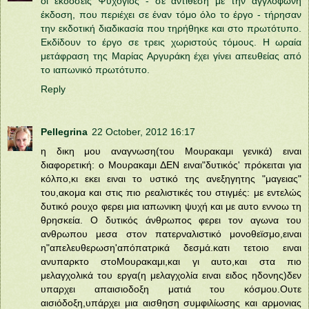
οι εκδόσεις Ψυχογιός - σε αντίθεση με την αγγλόφωνη
έκδοση, που περιέχει σε έναν τόμο όλο το έργο - τήρησαν
την εκδοτική διαδικασία που τηρήθηκε και στο πρωτότυπο.
Εκδίδουν το έργο σε τρεις χωριστούς τόμους. Η ωραία
μετάφραση της Μαρίας Αργυράκη έχει γίνει απευθείας από
το ιαπωνικό πρωτότυπο.
Reply
Pellegrina
22 October, 2012 16:17
η δικη μου αναγνωση(του Μουρακαμι γενικά) ειναι
διαφορετική: ο Μουρακαμι ΔΕΝ ειναι"δυτικός' πρόκειται για
κόλπο,κι εκει ειναι το υστικό της ανεξηγητης "μαγειας"
του,ακομα και στις πιο ρεαλιστικές του στιγμές: με εντελώς
δυτικό ρουχο φερει μια ιαπωνικη ψυχή και με αυτο εννοω τη
θρησκεία. Ο δυτικός άνθρωπος φερει τον αγωνα του
ανθρωπου μεσα στον πατερναλιστικό μονοθεϊσμο,ειναι
η"απελευθερωση'απόπατρικά δεσμά.κατι τετοιο ειναι
ανυπαρκτο στοΜουρακαμι,και γι αυτο,και στα πιο
μελαγχολικά του εργα(η μελαγχολία ειναι ειδος ηδονης)δεν
υπαρχει απαισιοδοξη ματιά του κόσμου.Ουτε
αισιόδοξη,υπάρχει μια αισθηση συμφιλίωσης και αρμονιας