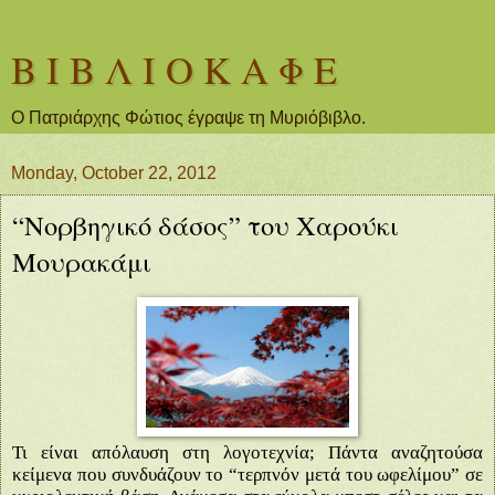
Β Ι Β Λ Ι Ο Κ Α Φ Ε
Ο Πατριάρχης Φώτιος έγραψε τη Μυριόβιβλο.
Monday, October 22, 2012
“Νορβηγικό δάσος” του Χαρούκι
Μουρακάμι
Τι είναι απόλαυση στη λογοτεχνία; Πάντα αναζητούσα
κείμενα που συνδυάζουν το “τερπνόν μετά του ωφελίμου” σε