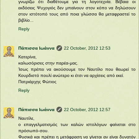
γνωρίζω ότι διαθέτουμε για τη λογοτεχνία. Βέβαια οι
εκδόσεις Ψυχογιός δεν μπαίνουν στον κόπο να δηλώσουν
στον ιστότοπό τους από ποια γλώσσα θα μεταφραστεί το
βιβλίο...
Reply
Πάπισσα Ιωάννα
22 October, 2012 12:53
Κατερίνα,
καλωσόρισες στην παρέα-μας.
Ίσως πρέπει να ακούσουμε τον Ναυτίλο που θεωρεί το
Κουρδιστό πουλί ανώτερο κι έτσι να αρχίσεις από εκεί.
Πατριάρχης Φώτιος
Reply
Πάπισσα Ιωάννα
22 October, 2012 12:57
Ναυτίλε,
ο επαγγελματισμός των καλών ιστολόγων φαίνεται στο
πρόσωπό-σου.
Φυσικά και πρέπει η μετάφραση να γίνεται αν είναι δυνατόν