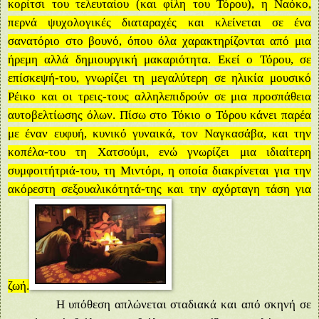
κορίτσι του τελευταίου (και φίλη του Τόρου), η Ναόκο,
περνά ψυχολογικές διαταραχές και κλείνεται σε ένα
σανατόριο στο βουνό, όπου όλα χαρακτηρίζονται από μια
ήρεμη αλλά δημιουργική μακαριότητα. Εκεί ο Τόρου, σε
επίσκεψή-του, γνωρίζει τη μεγαλύτερη σε ηλικία μουσικό
Ρέικο και οι τρεις-τους αλληλεπιδρούν σε μια προσπάθεια
αυτοβελτίωσης όλων. Πίσω στο Τόκιο ο Τόρου κάνει παρέα
με έναν ευφυή, κυνικό γυναικά, τον Ναγκασάβα, και την
κοπέλα-του τη Χατσούμι, ενώ γνωρίζει μια ιδιαίτερη
συμφοιτήτριά-του, τη Μιντόρι, η οποία διακρίνεται για την
ακόρεστη σεξουαλικότητά-της και την αχόρταγη τάση για
ζωή.
Η υπόθεση απλώνεται σταδιακά και από σκηνή σε