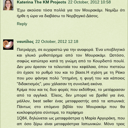
Katerina The KM Projects
22 October, 2012 10:58
Έχω ακούσει τόσα πολλά για τον Μουρακάμι. Νομίζω ότι
ήρθε η ώρα να διαβάσω το Νορβηγικό Δάσος.
Reply
ναυτίλος
22 October, 2012 12:18
Πατριάρχη, σε ευχαριστώ για την αναφορά. Ένα υποβλητικό
και γλυκό μυθιστόρημα από τον Μουρακάμι. Ωστόσο,
σαφώς κατώτερο κατά τη γνώμη από το Κουρδιστό πουλί.
Δεν μου άρεσαν τα τελευταία του κεφάλαια, όπου πιστεύω
ότι έχασε το ρυθμό του και το βίασε.Η σχέση με τη Ρέικο
που μου φάνηκε πολύ "στημένη, η φυγή του και κάποιος
"διδακτισμός", μου χάλασαν τη συνολική εικόνα.
Κρίμα που και τις δυο φορές που εκδόθηκε, το μετέφρασαν
από τα αγγλικά. Έλεος, δεν μπορεί να βρεθεί για ένα,
μάλλον, best seller ένας μεταφραστής από τα ιαπωνικά;
Πάντως στο επόμενο βιβλίο του Μουρακάμι που θα
κυκλοφορήσει σύντομα, το περίφημο
1Q84, δηλώνεται ως μεταφράστρια η Μαρία Αργυράκη, που
απ όσο ξέρω είναι μεταφράστρια Ιαπωνικών. Μόνο τρεις