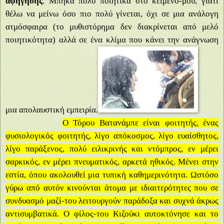
αφήγησης
. Μπήκα πολύ ποιητικά στο κείμενό-μου, γιατί
θέλω να μείνω όσο πιο πολύ γίνεται, όχι σε μια ανάλογη
ατμόσφαιρα (το μυθιστόρημα δεν διακρίνεται από μελό
ποιητικότητα) αλλά σε ένα κλίμα που κάνει την ανάγνωση
μια απολαυστική εμπειρία.
Ο Τόρου Βατανάμπε είναι φοιτητής, ένας
φυσιολογικός φοιτητής, λίγο απόκοσμος, λίγο ευαίσθητος,
λίγο παράξενος, πολύ ειλικρινής και ντόμπρος, εν μέρει
σαρκικός, εν μέρει πνευματικός, αρκετά ηθικός. Μένει στην
εστία, όπου ακολουθεί μια τυπική καθημερινότητα. Ωστόσο
γύρω από αυτόν κινούνται άτομα με ιδιαιτερότητες που σε
συνδυασμό μαζί-του λειτουργούν παράδοξα και συχνά άκρως
αντισυμβατικά. Ο φίλος-του Κιζούκι αυτοκτόνησε και το