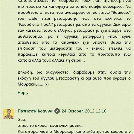
κάποιες ατέλειες. Το "Κουρδιστό Πουλί", απ' την άλλη, είναι
πιο προσεκτικά και σφιχτά μα το ίδιο κομψά δουλεμένο. Να
προσθέσω σ' αυτά που αναφέρουν οι πιο πάνω "θαμώνες"
του Cafe περί μετάφρασης πως στα ελληνικά, το
"Κουρδιστό Πουλί" μεταφράστηκε από τα αγγλικά. Δεν ξερω
εάν και κατά πόσο ο έλληνας μεταφραστής έχει επέμβει στο
μυθιστόρημα, μα η αγγλική μετάφραση -που έγινε
απευθείεας από τα ιαπωνικά- έχει υποστεί βαριά την
επίδραση του μεταφραστή του - εκείνος επέλεξε να
παραλείψει κάποια κεφάλαια από το πρωτότυπο ενώ
κάποια άλλα τους άλλαξε τη σειρά...
Δηλαδή, ως αναγνώστες, διαβάζουμε στην ουσία την
εκδοχή του άγγλου μεταφραστή κι όχι αυτό που έγραψε ο
Μουρακάμι.... :-)
Reply
Πάπισσα Ιωάννα
24 October, 2012 12:10
Sue,
όπως το ακούω, είναι εγκληματικό.
Και απορώ γιατί ο Μουρακάμι και ο εκδότης-του έδωσε την