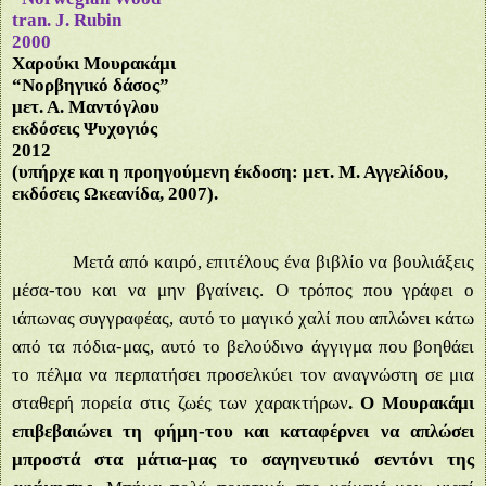
tran
.
J
.
Rubin
2000
Χαρούκι Μουρακάμι
“Νορβηγικό δάσος”
μετ. Α. Μαντόγλου
εκδόσεις Ψυχογιός
2012
(υπήρχε και η προηγούμενη έκδοση: μετ. Μ. Αγγελίδου,
εκδόσεις Ωκεανίδα, 2007).
Μετά από καιρό, επιτέλους ένα βιβλίο να βουλιάξεις
μέσα-του και να μην βγαίνεις. Ο τρόπος που γράφει ο
ιάπωνας συγγραφέας, αυτό το μαγικό χαλί που απλώνει κάτω
από τα πόδια-μας, αυτό το βελούδινο άγγιγμα που βοηθάει
το πέλμα να περπατήσει προσελκύει τον αναγνώστη σε μια
σταθερή πορεία στις ζωές των χαρακτήρων
. Ο Μουρακάμι
επιβεβαιώνει τη φήμη-του και καταφέρνει να απλώσει
μπροστά στα μάτια-μας το σαγηνευτικό σεντόνι της