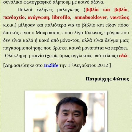
συνολικό φωτογραφικό άλμπουμ με κοινό άξονα.
Πολλοί έλληνες μπλόγκερς (
βιβλίο και βιβλίο
,
πανδοχείο
,
ανάγνωση
,
librofilo
,
annabooklover
,
ναυτίλος
κ.ο.κ.) μίλησαν και παλιότερα για το βιβλίο και είδαν πόσο
δυτικός είναι ο Μουρακάμι, πόσο λίγο Ιάπωνας, πράγμα που
δεν είναι καλό ή κακό από μόνο-του, αλλά είναι δείγμα μιας
παγκοσμιοποίησης που βρίσκει κοινά μονοπάτια να περάσει.
Ολόκληρη η ταινία (χωρίς όμως αγγλικούς υπότιτλους)
εδώ
:
η
[Δημοσιεύτηκε στο
In
2
life
την 1
Αυγούστου 2012 ]
Πατριάρχης
Φώτιος