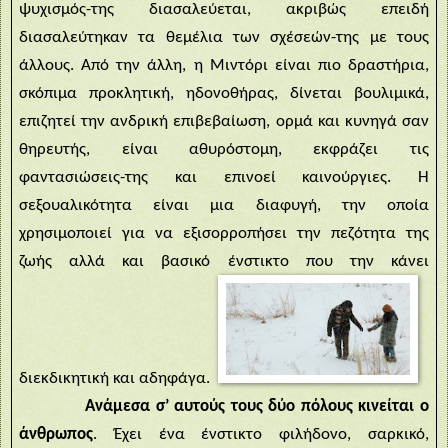
ψυχισμός-της διασαλεύεται, ακριβώς επειδή
διασαλεύτηκαν τα θεμέλια των σχέσεών-της με τους
άλλους. Από την άλλη, η Μιντόρι είναι πιο δραστήρια,
σκόπιμα προκλητική, ηδονοθήρας, δίνεται βουλιμικά,
επιζητεί την ανδρική επιβεβαίωση, ορμά και κυνηγά σαν
θηρευτής, είναι αθυρόστομη, εκφράζει τις
φαντασιώσεις-της και επινοεί καινούργιες. Η
σεξουαλικότητα είναι μια διαφυγή, την οποία
χρησιμοποιεί για να εξισορροπήσει την πεζότητα της
ζωής αλλά και βασικό ένστικτο που την κάνει
διεκδικητική και αδηφάγα.
Ανάμεσα σ’ αυτούς τους δύο πόλους κινείται ο
άνθρωπος
. Έχει ένα ένστικτο φιλήδονο, σαρκικό,