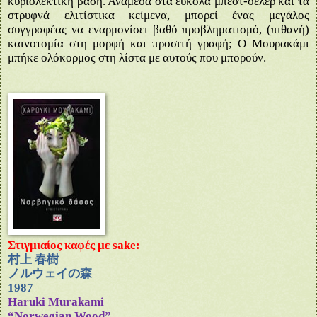
κυριολεκτική βάση. Ανάμεσα στα εύκολα μπεστ-σέλερ και τα
στρυφνά ελιτίστικα κείμενα, μπορεί ένας μεγάλος
συγγραφέας να εναρμονίσει βαθύ προβληματισμό, (πιθανή)
καινοτομία στη μορφή και προσιτή γραφή; Ο Μουρακάμι
μπήκε ολόκορμος στη λίστα με αυτούς που μπορούν.
Στιγμιαίος καφές με
sake
:
村上
春
樹
ノルウェイの
森
1987
Haruki Murakami
“Norwegian Wood”